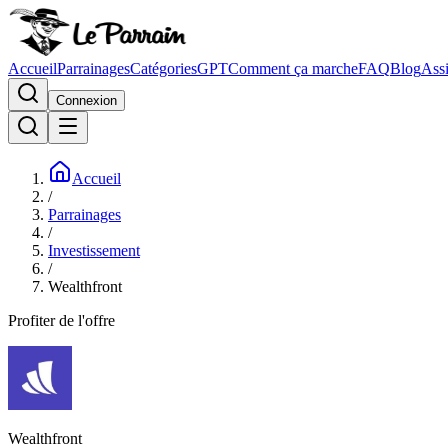
Accueil
Parrainages
Catégories
GPT
Comment ça marche
FAQ
Blog
Assi
Connexion
Accueil
/
Parrainages
/
Investissement
/
Wealthfront
Profiter de l'offre
Wealthfront