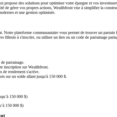
qui propose des solutions pour optimiser votre épargne et vos investis
lité de gérer vos propres actions, Wealthfront vise à simplifier la constr
modernes et une gestion optimisée.
nt. Notre plateforme communautaire vous permet de trouver un parrain fac
s filleuls à s'inscrire, ou utiliser un lien ou un code de parrainage pa
 de parrainage.
re inscription sur Wealthfront.
s de rendement s'active.
s sur un solde allant jusqu'à 150 000 $.
squ’à 150 000 $)
u’à 150 000 $)
ont