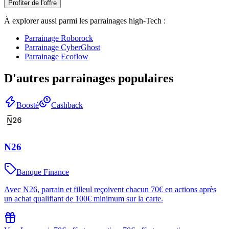
Profiter de l'offre
À explorer aussi parmi les parrainages
high-Tech
:
Parrainage
Roborock
Parrainage
CyberGhost
Parrainage
Ecoflow
D'autres parrainages populaires
Boosté
Cashback
N26
Banque Finance
Avec N26, parrain et filleul reçoivent chacun 70€ en actions après
un achat qualifiant de 100€ minimum sur la carte.