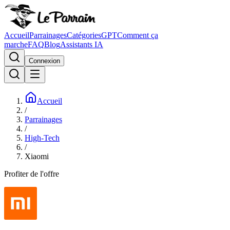
Accueil
Parrainages
Catégories
GPT
Comment ça
marche
FAQ
Blog
Assistants IA
Connexion
Accueil
/
Parrainages
/
High-Tech
/
Xiaomi
Profiter de l'offre