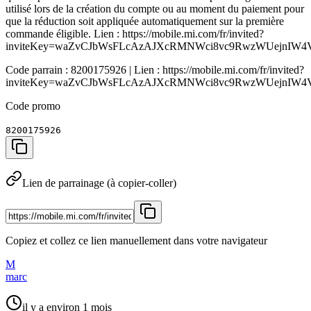
utilisé lors de la création du compte ou au moment du paiement pour
que la réduction soit appliquée automatiquement sur la première
commande éligible. Lien : https://mobile.mi.com/fr/invited?
inviteKey=waZvCJbWsFLcAzAJXcRMNWci8vc9RwzWUejnIW4Vd
Code parrain : 8200175926 | Lien : https://mobile.mi.com/fr/invited?
inviteKey=waZvCJbWsFLcAzAJXcRMNWci8vc9RwzWUejnIW4Vd
Code promo
8200175926
Lien de parrainage (à copier-coller)
Copiez et collez ce lien manuellement dans votre navigateur
M
marc
il y a environ 1 mois