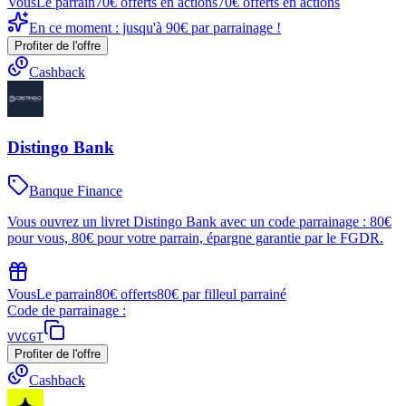
Vous
Le parrain
70€ offerts en actions
70€ offerts en actions
En ce moment : jusqu'à 90€ par parrainage !
Profiter de l'offre
Cashback
Distingo Bank
Banque Finance
Vous ouvrez un livret Distingo Bank avec un code parrainage : 80€
pour vous, 80€ pour votre parrain, épargne garantie par le FGDR.
Vous
Le parrain
80€ offerts
80€ par filleul parrainé
Code de parrainage :
VVCGT
Profiter de l'offre
Cashback