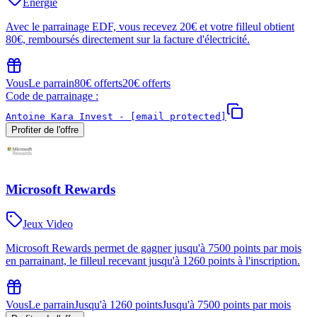
Energie
Avec le parrainage EDF, vous recevez 20€ et votre filleul obtient
80€, remboursés directement sur la facture d'électricité.
Vous
Le parrain
80€ offerts
20€ offerts
Code de parrainage :
Antoine Kara Invest -
[email protected]
Profiter de l'offre
Microsoft Rewards
Jeux Video
Microsoft Rewards permet de gagner jusqu'à 7500 points par mois
en parrainant, le filleul recevant jusqu'à 1260 points à l'inscription.
Vous
Le parrain
Jusqu'à 1260 points
Jusqu'à 7500 points par mois