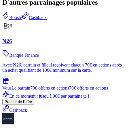
D'autres parrainages populaires
Boosté
Cashback
N26
Banque Finance
Avec N26, parrain et filleul reçoivent chacun 70€ en actions après
un achat qualifiant de 100€ minimum sur la carte.
Vous
Le parrain
70€ offerts en actions
70€ offerts en actions
En ce moment : jusqu'à 90€ par parrainage !
Profiter de l'offre
Cashback