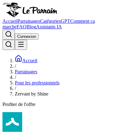
Accueil
Parrainages
Catégories
GPT
Comment ça
marche
FAQ
Blog
Assistants IA
Connexion
Accueil
/
Parrainages
/
Pour les professionnels
/
Zervant by Shine
Profiter de l'offre