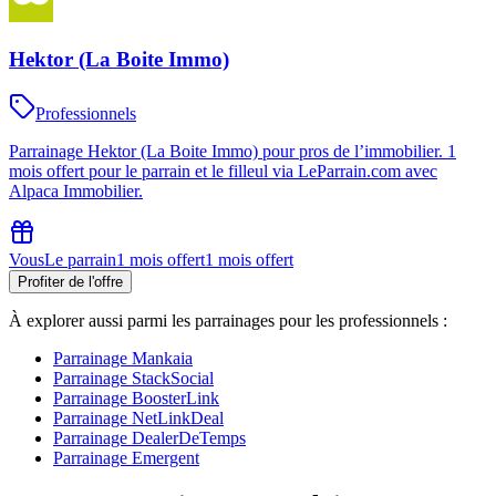
Hektor (La Boite Immo)
Professionnels
Parrainage Hektor (La Boite Immo) pour pros de l’immobilier. 1
mois offert pour le parrain et le filleul via LeParrain.com avec
Alpaca Immobilier.
Vous
Le parrain
1 mois offert
1 mois offert
Profiter de l'offre
À explorer aussi parmi les parrainages
pour les professionnels
:
Parrainage
Mankaia
Parrainage
StackSocial
Parrainage
BoosterLink
Parrainage
NetLinkDeal
Parrainage
DealerDeTemps
Parrainage
Emergent