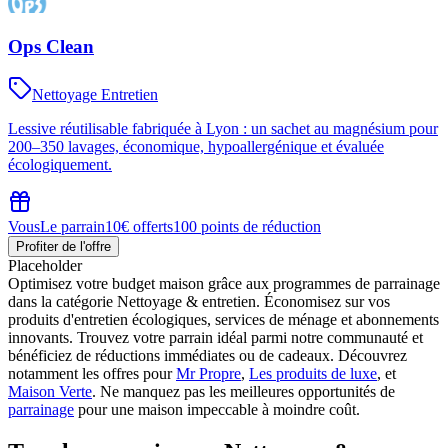
Ops Clean
Nettoyage Entretien
Lessive réutilisable fabriquée à Lyon : un sachet au magnésium pour
200–350 lavages, économique, hypoallergénique et évaluée
écologiquement.
Vous
Le parrain
10€ offerts
100 points de réduction
Profiter de l'offre
Placeholder
Optimisez votre budget maison grâce aux programmes de parrainage
dans la catégorie Nettoyage & entretien. Économisez sur vos
produits d'entretien écologiques, services de ménage et abonnements
innovants. Trouvez votre parrain idéal parmi notre communauté et
bénéficiez de réductions immédiates ou de cadeaux. Découvrez
notamment les offres pour
Mr Propre
,
Les produits de luxe
, et
Maison Verte
. Ne manquez pas les meilleures opportunités de
parrainage
pour une maison impeccable à moindre coût.