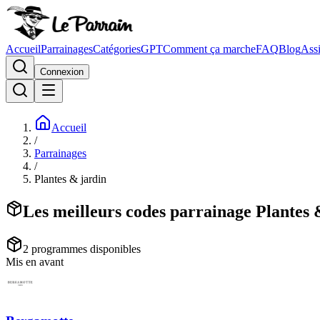
Accueil
Parrainages
Catégories
GPT
Comment ça marche
FAQ
Blog
Assi
Connexion
Accueil
/
Parrainages
/
Plantes & jardin
Les meilleurs codes parrainage Plantes 
2
programme
s
disponible
s
Mis en avant