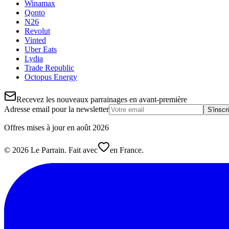
Winamax
Qonto
N26
Revolut
Vinted
Uber Eats
Lydia
Trade Republic
Octopus Energy
Recevez les nouveaux parrainages en avant-première
Adresse email pour la newsletter
S'inscr
Offres mises à jour en
août
2026
©
2026
Le Parrain. Fait avec
en France.