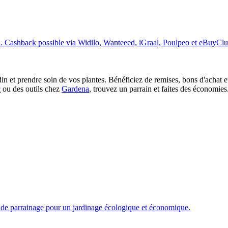
. Cashback possible via Widilo, Wanteeed, iGraal, Poulpeo et eBuyClu
n et prendre soin de vos plantes. Bénéficiez de remises, bons d'achat 
c
ou des outils chez
Gardena
, trouvez un parrain et faites des économies
e de parrainage pour un jardinage écologique et économique.