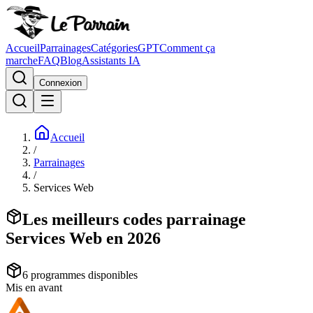
Accueil
Parrainages
Catégories
GPT
Comment ça
marche
FAQ
Blog
Assistants IA
Connexion
Accueil
/
Parrainages
/
Services Web
Les meilleurs codes parrainage
Services Web en 2026
6
programme
s
disponible
s
Mis en avant