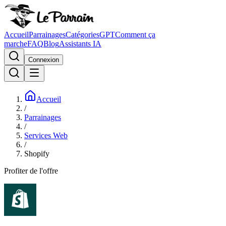
Accueil
Parrainages
Catégories
GPT
Comment ça
marche
FAQ
Blog
Assistants IA
Connexion
Accueil
/
Parrainages
/
Services Web
/
Shopify
Profiter de l'offre