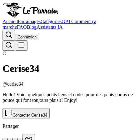
Accueil
Parrainages
Catégories
GPT
Comment ça
marche
FAQ
Blog
Assistants IA
Connexion
C
Cerise34
@
cerise34
Hello! Voici quelques petits liens et codes pour des petits coups de
pouce qui font toujours plaisir! Enjoy!
Contacter
Cerise34
Partager