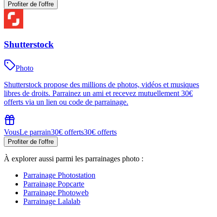
Profiter de l'offre
Shutterstock
Photo
Shutterstock propose des millions de photos, vidéos et musiques
libres de droits. Parrainez un ami et recevez mutuellement 30€
offerts via un lien ou code de parrainage.
Vous
Le parrain
30€ offerts
30€ offerts
Profiter de l'offre
À explorer aussi parmi les parrainages
photo
:
Parrainage
Photostation
Parrainage
Popcarte
Parrainage
Photoweb
Parrainage
Lalalab