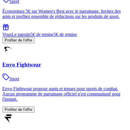
Sport
Économisez 5€ sur Women's Best avec le parrainage. Invitez des
amis et profitez ensemble de réductions sur les produits de sport.
Vous
Le parrain
5€ de remise
5€ de remise
Profiter de l'offre
Enyo Fightwear
Sport
Enyo Fightwear propose gants et tenues pour sports de combat.
Aucun programme de parrainage officiel n'est communiqué pour
l'instant.
Profiter de l'offre