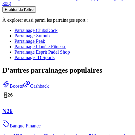
30€)
Profiter de l'offre
À explorer aussi parmi les parrainages
sport
:
Parrainage
ClubsDock
Parrainage
Zumub
Parrainage
Peak
Parrainage
Planète Fitnesse
Parrainage
Esprit Padel Shop
Parrainage
JD Sports
D'autres parrainages populaires
Boosté
Cashback
N26
Banque Finance