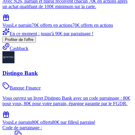
Avec N26, parrain et filleul reçoivent chacun 70€ en actions après
un achat qualifiant de 100€ minimum sur la carte.
Vous
Le parrain
70€ offerts en actions
70€ offerts en actions
En ce moment : jusqu'à 90€ par parrainage !
Profiter de l'offre
Cashback
Distingo Bank
Banque Finance
Vous ouvrez un livret Distingo Bank avec un code parrainage : 80€
pour vous, 80€ pour votre parrain, épargne garantie par le FGDR.
Vous
Le parrain
80€ offerts
80€ par filleul parrainé
Code de parrainage :