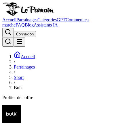
Accueil
Parrainages
Catégories
GPT
Comment ça
marche
FAQ
Blog
Assistants IA
Connexion
Accueil
/
Parrainages
/
Sport
/
Bulk
Profiter de l'offre