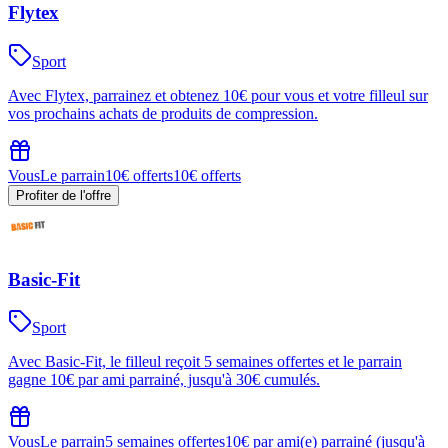
Flytex
Sport
Avec Flytex, parrainez et obtenez 10€ pour vous et votre filleul sur
vos prochains achats de produits de compression.
Vous
Le parrain
10€ offerts
10€ offerts
Profiter de l'offre
Basic-Fit
Sport
Avec Basic-Fit, le filleul reçoit 5 semaines offertes et le parrain
gagne 10€ par ami parrainé, jusqu'à 30€ cumulés.
Vous
Le parrain
5 semaines offertes
10€ par ami(e) parrainé (jusqu'à