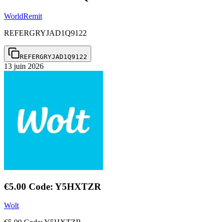
WorldRemit
REFERGRYJAD1Q9122
REFERGRYJAD1Q9122
13 juin 2026
€5.00 Code: Y5HXTZR
Wolt