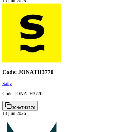
13 juin 2026
Code: JONATH3770
Saily
Code: JONATH3770
JONATH3770
13 juin 2026