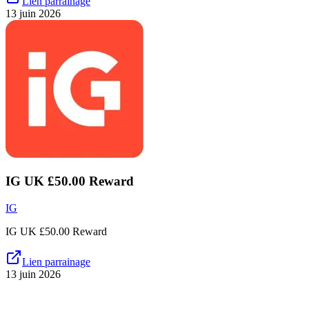
Lien parrainage
13 juin 2026
IG UK £50.00 Reward
IG
IG UK £50.00 Reward
Lien parrainage
13 juin 2026