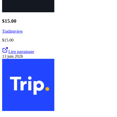
$15.00
Tradingview
$15.00
Lien parrainage
13 juin 2026