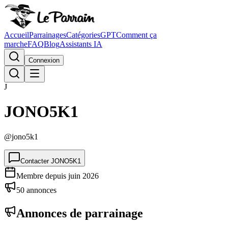
Accueil
Parrainages
Catégories
GPT
Comment ça
marche
FAQ
Blog
Assistants IA
Connexion
J
JONO5K1
@
jono5k1
Contacter
JONO5K1
Membre depuis
juin 2026
50
annonce
s
Annonces de parrainage