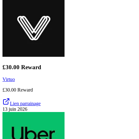
£30.00 Reward
Virtuo
£30.00 Reward
Lien parrainage
13 juin 2026