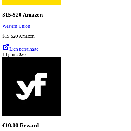
$15-$20 Amazon
Western Union
$15-$20 Amazon
Lien parrainage
13 juin 2026
€10.00 Reward