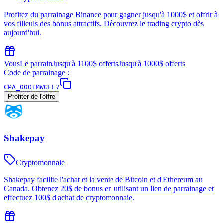
Profitez du parrainage Binance pour gagner jusqu'à 1000$ et offrir à
vos filleuls des bonus attractifs. Découvrez le trading crypto dès
aujourd'hui.
Vous
Le parrain
Jusqu'à 1100$ offerts
Jusqu'à 1000$ offerts
Code de parrainage :
CPA_00O1MWGFE7
Profiter de l'offre
Shakepay
Cryptomonnaie
Shakepay facilite l'achat et la vente de Bitcoin et d'Ethereum au
Canada. Obtenez 20$ de bonus en utilisant un lien de parrainage et
effectuez 100$ d'achat de cryptomonnaie.