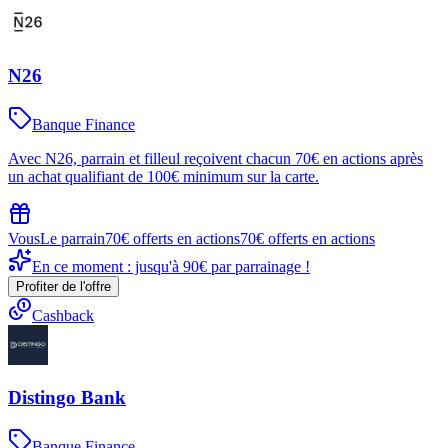
N26
Banque Finance
Avec N26, parrain et filleul reçoivent chacun 70€ en actions après
un achat qualifiant de 100€ minimum sur la carte.
Vous
Le parrain
70€ offerts en actions
70€ offerts en actions
En ce moment : jusqu'à 90€ par parrainage !
Profiter de l'offre
Cashback
Distingo Bank
Banque Finance