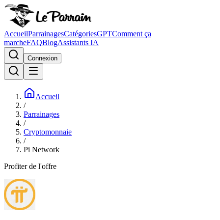
Accueil
Parrainages
Catégories
GPT
Comment ça
marche
FAQ
Blog
Assistants IA
Connexion
Accueil
/
Parrainages
/
Cryptomonnaie
/
Pi Network
Profiter de l'offre