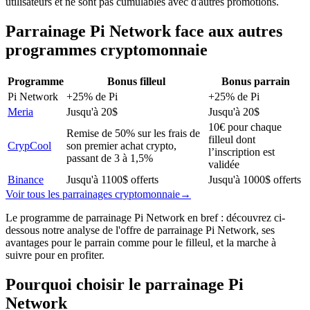
utilisateurs et ne sont pas cumulables avec d'autres promotions.
Parrainage
Pi Network
face aux autres
programmes
cryptomonnaie
Programme
Bonus filleul
Bonus parrain
Pi Network
+25% de Pi
+25% de Pi
Meria
Jusqu'à 20$
Jusqu'à 20$
10€ pour chaque
Remise de 50% sur les frais de
filleul dont
CrypCool
son premier achat crypto,
l’inscription est
passant de 3 à 1,5%
validée
Binance
Jusqu'à 1100$ offerts
Jusqu'à 1000$ offerts
Voir tous les parrainages
cryptomonnaie
→
Le programme de parrainage Pi Network en bref : découvrez ci-
dessous notre analyse de l'offre de parrainage Pi Network, ses
avantages pour le parrain comme pour le filleul, et la marche à
suivre pour en profiter.
Pourquoi choisir le parrainage
Pi
Network