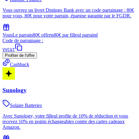
Vous ouvrez un livret Distingo Bank avec un code parrainage : 80€
pour vous, 80€ pour votre parrain, épargne garantie par le FGDR.
Vous
Le parrain
80€ offerts
80€ par filleul parrainé
Code de parrainage :
VVCGT
Profiter de l'offre
Cashback
Sunology
Solaire Batteries
Avec Sunology, votre filleul profite de 10% de réduction et vous
recevez 10% en points échangeables contre des cartes cadeaux
Amazon.