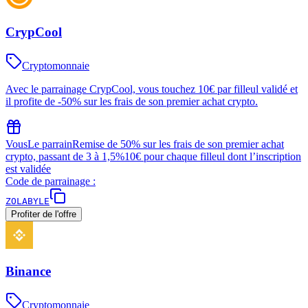
CrypCool
Cryptomonnaie
Avec le parrainage CrypCool, vous touchez 10€ par filleul validé et
il profite de -50% sur les frais de son premier achat crypto.
Vous
Le parrain
Remise de 50% sur les frais de son premier achat
crypto, passant de 3 à 1,5%
10€ pour chaque filleul dont l’inscription
est validée
Code de parrainage :
ZOLABYLE
Profiter de l'offre
Binance
Cryptomonnaie