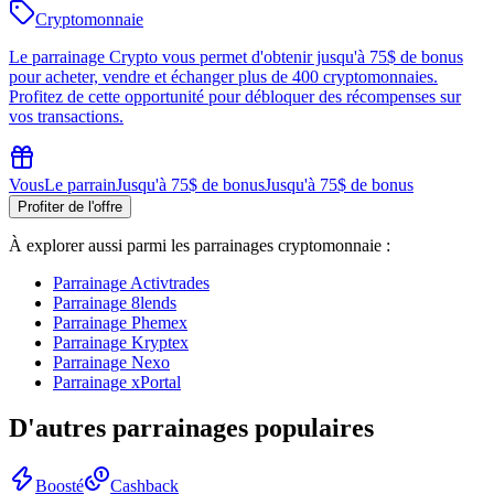
Cryptomonnaie
Le parrainage Crypto vous permet d'obtenir jusqu'à 75$ de bonus
pour acheter, vendre et échanger plus de 400 cryptomonnaies.
Profitez de cette opportunité pour débloquer des récompenses sur
vos transactions.
Vous
Le parrain
Jusqu'à 75$ de bonus
Jusqu'à 75$ de bonus
Profiter de l'offre
À explorer aussi parmi les parrainages
cryptomonnaie
:
Parrainage
Activtrades
Parrainage
8lends
Parrainage
Phemex
Parrainage
Kryptex
Parrainage
Nexo
Parrainage
xPortal
D'autres parrainages populaires
Boosté
Cashback