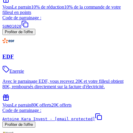
Vous
Le parrain
10% de réduction
10% de la commande de votre
filleul en points
Code de parrainage :
SUNO1020
Profiter de l'offre
EDF
Energie
Avec le parrainage EDF, vous recevez 20€ et votre filleul obtient
80€, remboursés directement sur la facture d'électricité.
Vous
Le parrain
80€ offerts
20€ offerts
Code de parrainage :
Antoine Kara Invest -
[email protected]
Profiter de l'offre