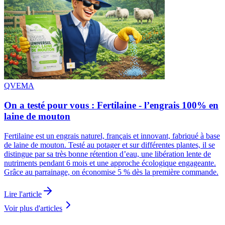
QVEMA
On a testé pour vous : Fertilaine - l’engrais 100% en
laine de mouton
Fertilaine est un engrais naturel, français et innovant, fabriqué à base
de laine de mouton. Testé au potager et sur différentes plantes, il se
distingue par sa très bonne rétention d’eau, une libération lente de
nutriments pendant 6 mois et une approche écologique engageante.
Grâce au parrainage, on économise 5 % dès la première commande.
Lire l'article
Voir plus d'articles