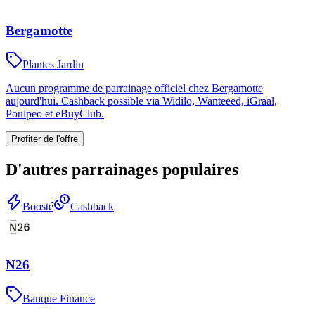
Bergamotte
Plantes Jardin
Aucun programme de parrainage officiel chez Bergamotte
aujourd'hui. Cashback possible via Widilo, Wanteeed, iGraal,
Poulpeo et eBuyClub.
Profiter de l'offre
D'autres parrainages populaires
Boosté
Cashback
N26
Banque Finance