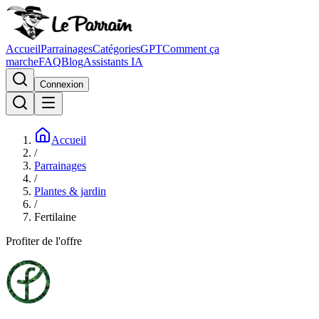
Accueil
Parrainages
Catégories
GPT
Comment ça
marche
FAQ
Blog
Assistants IA
Connexion
Accueil
/
Parrainages
/
Plantes & jardin
/
Fertilaine
Profiter de l'offre