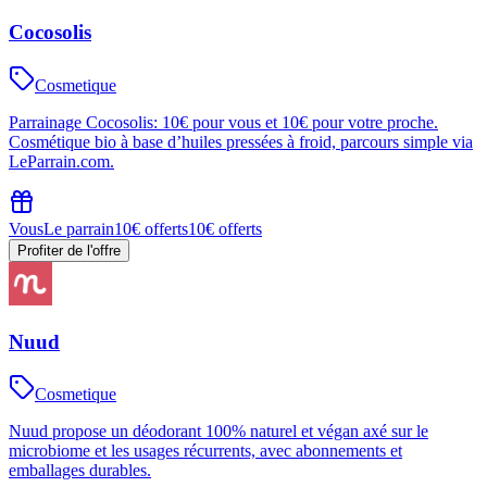
Cocosolis
Cosmetique
Parrainage Cocosolis: 10€ pour vous et 10€ pour votre proche.
Cosmétique bio à base d’huiles pressées à froid, parcours simple via
LeParrain.com.
Vous
Le parrain
10€ offerts
10€ offerts
Profiter de l'offre
Nuud
Cosmetique
Nuud propose un déodorant 100% naturel et végan axé sur le
microbiome et les usages récurrents, avec abonnements et
emballages durables.