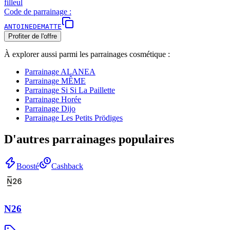
filleul
Code de parrainage :
ANTOINEDEMATTE
Profiter de l'offre
À explorer aussi parmi les parrainages
cosmétique
:
Parrainage
ALANEA
Parrainage
MÊME
Parrainage
Si Si La Paillette
Parrainage
Horée
Parrainage
Dijo
Parrainage
Les Petits Prödiges
D'autres parrainages populaires
Boosté
Cashback
N26