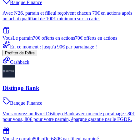
Banque Finance
Avec N26, parrain et filleul reçoivent chacun 70€ en actions après
un achat qualifiant de 100€ minimum sur la carte.
Vous
Le parrain
70€ offerts en actions
70€ offerts en actions
En ce moment : jusqu'à 90€ par parrainage !
Profiter de l'offre
Cashback
Distingo Bank
Banque Finance
Vous ouvrez un livret Distingo Bank avec un code parrainage : 80€
pour vous, 80€ pour votre parrain, épargne garantie par le FGDR.
Vous
Le parrain
80€ offerts
80€ par filleul parrainé