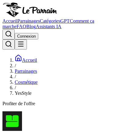
Accueil
Parrainages
Catégories
GPT
Comment ça
marche
FAQ
Blog
Assistants IA
Connexion
Accueil
/
Parrainages
/
Cosmétique
/
YesStyle
Profiter de l'offre